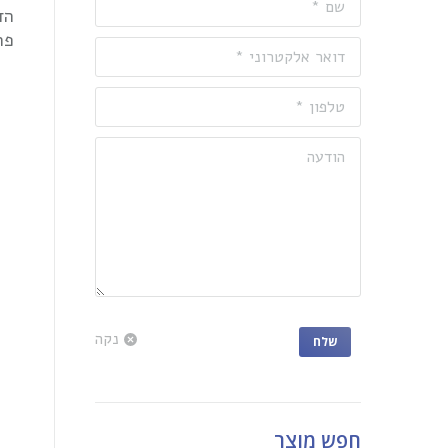
הד
פר
דואר אלקטרוני *
טלפון *
הודעה
נקה
שלח
חפש מוצר