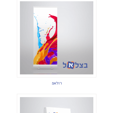
רולאפ