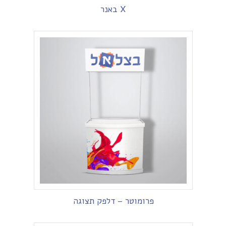
X באנר
פרומוטר – דלפק תצוגה