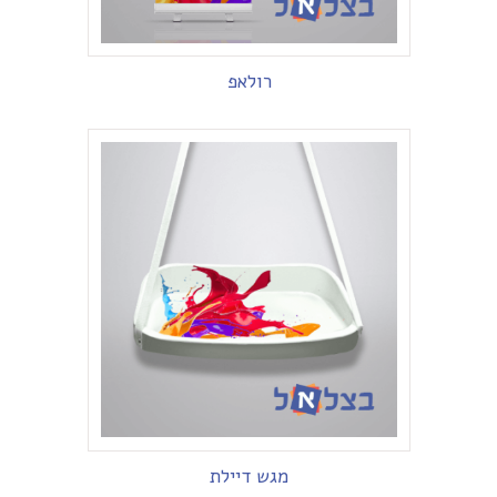
רולאפ
מגש דיילת